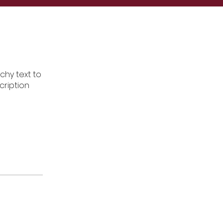
chy text to
cription