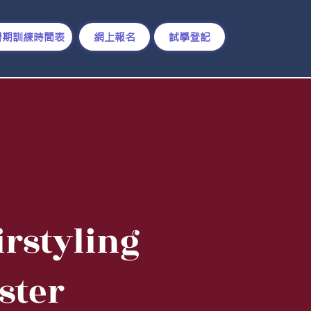
暑期訓練時間表
網上報名
試學登記
irstyling
ster